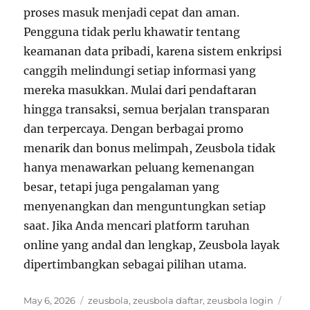
proses masuk menjadi cepat dan aman.
Pengguna tidak perlu khawatir tentang
keamanan data pribadi, karena sistem enkripsi
canggih melindungi setiap informasi yang
mereka masukkan. Mulai dari pendaftaran
hingga transaksi, semua berjalan transparan
dan terpercaya. Dengan berbagai promo
menarik dan bonus melimpah, Zeusbola tidak
hanya menawarkan peluang kemenangan
besar, tetapi juga pengalaman yang
menyenangkan dan menguntungkan setiap
saat. Jika Anda mencari platform taruhan
online yang andal dan lengkap, Zeusbola layak
dipertimbangkan sebagai pilihan utama.
Posted
Tags
May 6, 2026
zeusbola
,
zeusbola daftar
,
zeusbola login