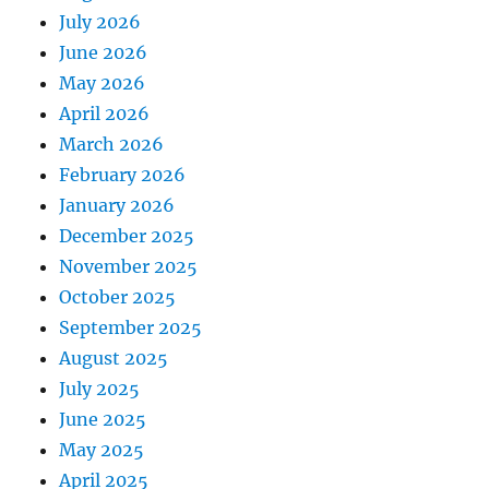
July 2026
June 2026
May 2026
April 2026
March 2026
February 2026
January 2026
December 2025
November 2025
October 2025
September 2025
August 2025
July 2025
June 2025
May 2025
April 2025