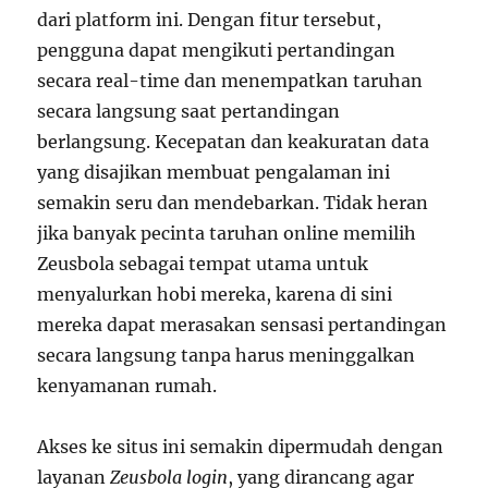
dari platform ini. Dengan fitur tersebut,
pengguna dapat mengikuti pertandingan
secara real-time dan menempatkan taruhan
secara langsung saat pertandingan
berlangsung. Kecepatan dan keakuratan data
yang disajikan membuat pengalaman ini
semakin seru dan mendebarkan. Tidak heran
jika banyak pecinta taruhan online memilih
Zeusbola sebagai tempat utama untuk
menyalurkan hobi mereka, karena di sini
mereka dapat merasakan sensasi pertandingan
secara langsung tanpa harus meninggalkan
kenyamanan rumah.
Akses ke situs ini semakin dipermudah dengan
layanan
Zeusbola login
, yang dirancang agar