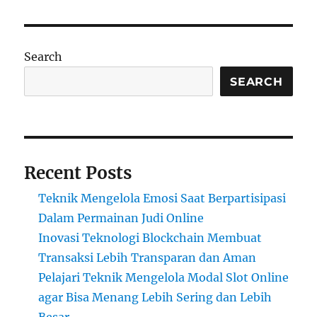
Search
SEARCH
Recent Posts
Teknik Mengelola Emosi Saat Berpartisipasi
Dalam Permainan Judi Online
Inovasi Teknologi Blockchain Membuat
Transaksi Lebih Transparan dan Aman
Pelajari Teknik Mengelola Modal Slot Online
agar Bisa Menang Lebih Sering dan Lebih