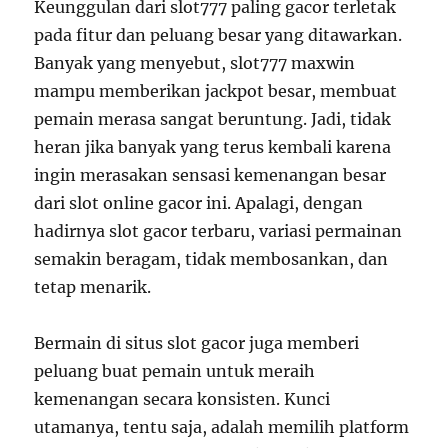
Keunggulan dari slot777 paling gacor terletak
pada fitur dan peluang besar yang ditawarkan.
Banyak yang menyebut, slot777 maxwin
mampu memberikan jackpot besar, membuat
pemain merasa sangat beruntung. Jadi, tidak
heran jika banyak yang terus kembali karena
ingin merasakan sensasi kemenangan besar
dari slot online gacor ini. Apalagi, dengan
hadirnya slot gacor terbaru, variasi permainan
semakin beragam, tidak membosankan, dan
tetap menarik.
Bermain di situs slot gacor juga memberi
peluang buat pemain untuk meraih
kemenangan secara konsisten. Kunci
utamanya, tentu saja, adalah memilih platform