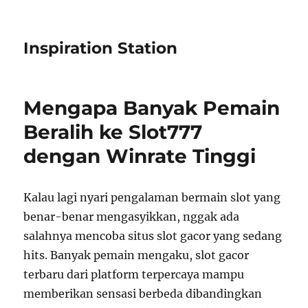
Inspiration Station
Mengapa Banyak Pemain
Beralih ke Slot777
dengan Winrate Tinggi
Kalau lagi nyari pengalaman bermain slot yang
benar-benar mengasyikkan, nggak ada
salahnya mencoba situs slot gacor yang sedang
hits. Banyak pemain mengaku, slot gacor
terbaru dari platform terpercaya mampu
memberikan sensasi berbeda dibandingkan