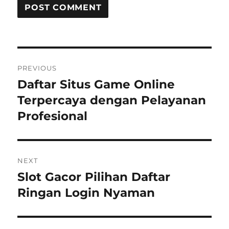
Post
PREVIOUS
navigation
Daftar Situs Game Online
Previous
post:
Terpercaya dengan Pelayanan
Profesional
NEXT
Slot Gacor Pilihan Daftar
Next
post:
Ringan Login Nyaman