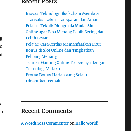
Recent Posts
Inovasi Teknologi Blockchain Membuat
Transaksi Lebih Transparan dan Aman
Pelajari Teknik Mengelola Modal Slot
Online agar Bisa Menang Lebih Sering dan
ng
Lebih Besar
Pelajari Cara Cerdas Memanfaatkan Fitur
ya
Bonus di Slot Online dan Tingkatkan
ot
Peluang Menang
Tempat Gaming Online Terpercaya dengan
Teknologi Mutakhir
Promo Bonus Harian yang Selalu
Dinantikan Pemain
s
Recent Comments
ia
A WordPress Commenter
on
Hello world!