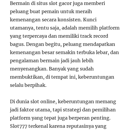
Bermain di situs slot gacor juga memberi
peluang buat pemain untuk meraih
kemenangan secara konsisten. Kunci
utamanya, tentu saja, adalah memilih platform
yang terpercaya dan memiliki track record
bagus. Dengan begitu, peluang mendapatkan
kemenangan besar semakin terbuka lebar, dan
pengalaman bermain jadi jauh lebih
menyenangkan. Banyak yang sudah
membuktikan, di tempat ini, keberuntungan
selalu berpihak.
Di dunia slot online, keberuntungan memang
jadi faktor utama, tapi strategi dan pemilihan
platform yang tepat juga berperan penting.
Slot777 terkenal karena reputasinya yang