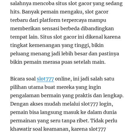
salahnya mencoba situs slot gacor yang sedang
hits. Banyak pemain mengaku, slot gacor
terbaru dari platform terpercaya mampu
memberikan sensasi berbeda dibandingkan
tempat lain. Situs slot gacor ini dikenal karena
tingkat kemenangan yang tinggi, bikin
peluang menang jadi lebih besar dan pastinya
bikin pemain merasa puas setelah main.
Bicara soal
slot777
online, ini jadi salah satu
pilihan utama buat mereka yang ingin
pengalaman bermain yang praktis dan lengkap.
Dengan akses mudah melalui slot777 login,
pemain bisa langsung masuk ke dalam dunia
permainan yang seru tanpa ribet. Tidak perlu
khawatir soal keamanan, karena slot777