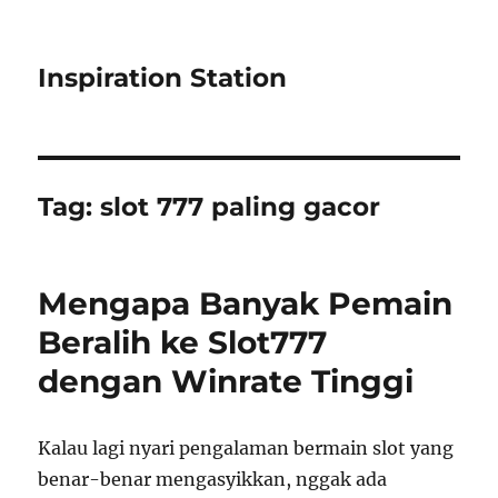
Inspiration Station
Tag:
slot 777 paling gacor
Mengapa Banyak Pemain
Beralih ke Slot777
dengan Winrate Tinggi
Kalau lagi nyari pengalaman bermain slot yang
benar-benar mengasyikkan, nggak ada