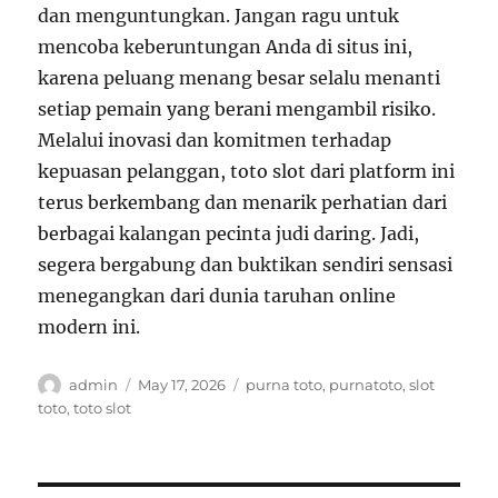
dan menguntungkan. Jangan ragu untuk
mencoba keberuntungan Anda di situs ini,
karena peluang menang besar selalu menanti
setiap pemain yang berani mengambil risiko.
Melalui inovasi dan komitmen terhadap
kepuasan pelanggan, toto slot dari platform ini
terus berkembang dan menarik perhatian dari
berbagai kalangan pecinta judi daring. Jadi,
segera bergabung dan buktikan sendiri sensasi
menegangkan dari dunia taruhan online
modern ini.
Author
Posted
Tags
admin
May 17, 2026
purna toto
,
purnatoto
,
slot
on
toto
,
toto slot