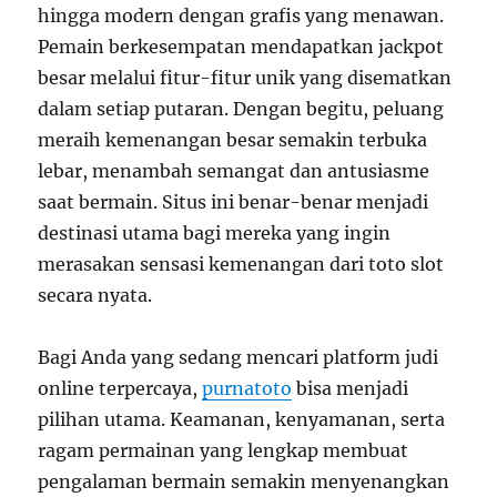
hingga modern dengan grafis yang menawan.
Pemain berkesempatan mendapatkan jackpot
besar melalui fitur-fitur unik yang disematkan
dalam setiap putaran. Dengan begitu, peluang
meraih kemenangan besar semakin terbuka
lebar, menambah semangat dan antusiasme
saat bermain. Situs ini benar-benar menjadi
destinasi utama bagi mereka yang ingin
merasakan sensasi kemenangan dari toto slot
secara nyata.
Bagi Anda yang sedang mencari platform judi
online terpercaya,
purnatoto
bisa menjadi
pilihan utama. Keamanan, kenyamanan, serta
ragam permainan yang lengkap membuat
pengalaman bermain semakin menyenangkan