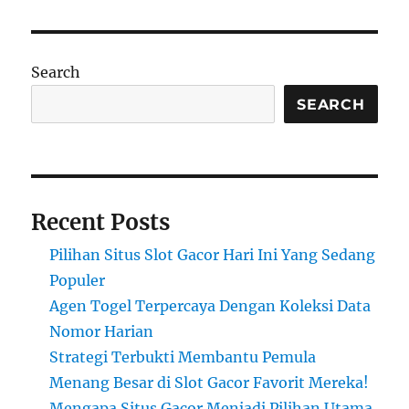
Search
SEARCH
Recent Posts
Pilihan Situs Slot Gacor Hari Ini Yang Sedang
Populer
Agen Togel Terpercaya Dengan Koleksi Data
Nomor Harian
Strategi Terbukti Membantu Pemula
Menang Besar di Slot Gacor Favorit Mereka!
Mengapa Situs Gacor Menjadi Pilihan Utama