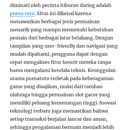
diminati oleh pecinta hiburan daring adalah
purna toto
. Situs ini dikenal karena
menawarkan berbagai jenis permainan
menarik yang mampu memenuhi kebutuhan
pemain dari berbagai latar belakang. Dengan
tampilan yang user-friendly dan navigasi yang
mudah dipahami, pengguna dapat dengan
cepat mengakses fitur favorit mereka tanpa
harus mengalami kendala teknis. Keunggulan
utama purnatoto terletak pada keberagaman
game yang disajikan, mulai dari taruhan
olahraga hingga permainan slot gacor yang
memiliki peluang kemenangan tinggi. Inovasi
teknologi terbaru juga memastikan bahwa
setiap transaksi berjalan lancar dan aman,
sehingga pengalaman bermain menjadi lebih