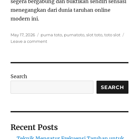
segera bergabung dan buktikan sendiri sensasi
menegangkan dari dunia taruhan online
modern ini.
Posted
Tags
May 17, 2026
purna toto
,
purnatoto
,
slot toto
,
toto slot
on
on
Leave a comment
Slot
Toto
Terbaru
yang
Bikin
Search
Pemain
Auto
SEARCH
Fokus
Berburu
Jackpot
Besar
Setiap
Recent Posts
Hari
Teknik Mengatur Frekuensi Taruhan untuk