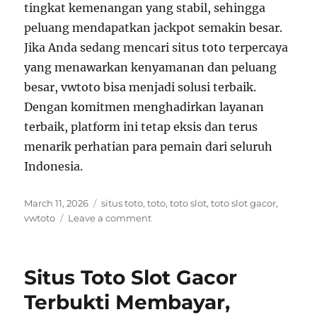
tingkat kemenangan yang stabil, sehingga
peluang mendapatkan jackpot semakin besar.
Jika Anda sedang mencari situs toto terpercaya
yang menawarkan kenyamanan dan peluang
besar, vwtoto bisa menjadi solusi terbaik.
Dengan komitmen menghadirkan layanan
terbaik, platform ini tetap eksis dan terus
menarik perhatian para pemain dari seluruh
Indonesia.
Posted
Tags
March 11, 2026
situs toto
,
toto
,
toto slot
,
toto slot gacor
,
on
on
vwtoto
Leave a comment
Temukan
Strategi
Menang
Situs Toto Slot Gacor
Besar
di
Terbukti Membayar,
Situs