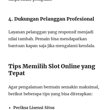
4. Dukungan Pelanggan Profesional
Layanan pelanggan yang responsif menjadi
nilai tambah. Pemain bisa mendapatkan
bantuan kapan saja jika mengalami kendala.
Tips Memilih Slot Online yang
Tepat
Agar pengalaman bermain semakin maksimal,
berikut beberapa tips yang bisa diterapkan:
Periksa Lisensi Situs