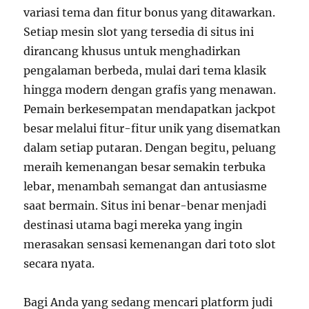
variasi tema dan fitur bonus yang ditawarkan.
Setiap mesin slot yang tersedia di situs ini
dirancang khusus untuk menghadirkan
pengalaman berbeda, mulai dari tema klasik
hingga modern dengan grafis yang menawan.
Pemain berkesempatan mendapatkan jackpot
besar melalui fitur-fitur unik yang disematkan
dalam setiap putaran. Dengan begitu, peluang
meraih kemenangan besar semakin terbuka
lebar, menambah semangat dan antusiasme
saat bermain. Situs ini benar-benar menjadi
destinasi utama bagi mereka yang ingin
merasakan sensasi kemenangan dari toto slot
secara nyata.
Bagi Anda yang sedang mencari platform judi