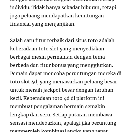
individu. Tidak hanya sekadar hiburan, tetapi
juga peluang mendapatkan keuntungan
finansial yang menjanjikan.
Salah satu fitur terbaik dari situs toto adalah
keberadaan toto slot yang menyediakan
berbagai mesin permainan dengan tema
berbeda dan fitur bonus yang menggiurkan.
Pemain dapat mencoba peruntungan mereka di
toto slot 4d, yang menawarkan peluang besar
untuk meraih jackpot besar dengan taruhan
kecil. Keberadaan toto 4d di platform ini
membuat pengalaman bermain semakin
lengkap dan seru. Setiap putaran membawa
sensasi mendebarkan, apalagi jika beruntung
memperoleh kombinasi angka yang tepat.