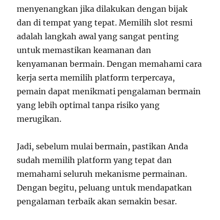
menyenangkan jika dilakukan dengan bijak
dan di tempat yang tepat. Memilih slot resmi
adalah langkah awal yang sangat penting
untuk memastikan keamanan dan
kenyamanan bermain. Dengan memahami cara
kerja serta memilih platform terpercaya,
pemain dapat menikmati pengalaman bermain
yang lebih optimal tanpa risiko yang
merugikan.
Jadi, sebelum mulai bermain, pastikan Anda
sudah memilih platform yang tepat dan
memahami seluruh mekanisme permainan.
Dengan begitu, peluang untuk mendapatkan
pengalaman terbaik akan semakin besar.