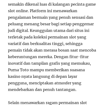
semakin dikenal luas di kalangan pecinta game
slot online. Platform ini menawarkan
pengalaman bermain yang penuh sensasi dan
peluang menang besar bagi setiap penggemar
judi digital. Keunggulan utama dari situs ini
terletak pada koleksi permainan slot yang
variatif dan berkualitas tinggi, sehingga
pemain tidak akan merasa bosan saat mencoba
keberuntungan mereka. Dengan fitur-fitur
inovatif dan tampilan grafis yang memukau,
Purna Toto mampu memberikan suasana
kasino nyata langsung di depan layar
pengguna, menciptakan atmosfer yang
mendebarkan dan penuh tantangan.
Selain menawarkan ragam permainan slot