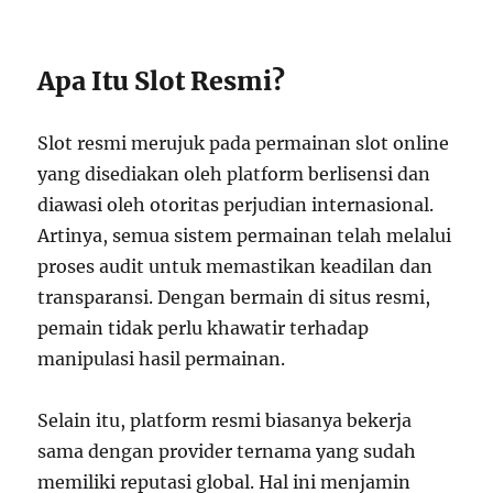
Apa Itu Slot Resmi?
Slot resmi merujuk pada permainan slot online
yang disediakan oleh platform berlisensi dan
diawasi oleh otoritas perjudian internasional.
Artinya, semua sistem permainan telah melalui
proses audit untuk memastikan keadilan dan
transparansi. Dengan bermain di situs resmi,
pemain tidak perlu khawatir terhadap
manipulasi hasil permainan.
Selain itu, platform resmi biasanya bekerja
sama dengan provider ternama yang sudah
memiliki reputasi global. Hal ini menjamin