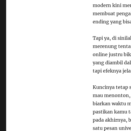
modern kini men
membuat pengal
ending yang bisa
Tapi ya, di sini
merenung tentan
online justru bi
yang diambil da
tapi efeknya jel
Kuncinya tetap 
mau menonton, 
biarkan waktu m
pastikan kamu t
pada akhirnya, 
satu pesan unive