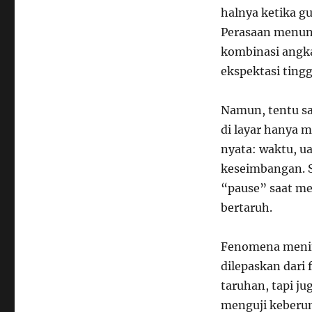
halnya ketika g
Perasaan menun
kombinasi angk
ekspektasi tingg
Namun, tentu saj
di layar hanya 
nyata: waktu, u
keseimbangan. S
“pause” saat me
bertaruh.
Fenomena mening
dilepaskan dari
taruhan, tapi ju
menguji keberun