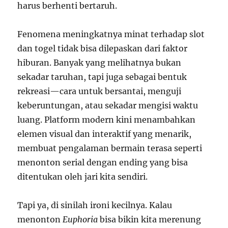
harus berhenti bertaruh.
Fenomena meningkatnya minat terhadap slot
dan togel tidak bisa dilepaskan dari faktor
hiburan. Banyak yang melihatnya bukan
sekadar taruhan, tapi juga sebagai bentuk
rekreasi—cara untuk bersantai, menguji
keberuntungan, atau sekadar mengisi waktu
luang. Platform modern kini menambahkan
elemen visual dan interaktif yang menarik,
membuat pengalaman bermain terasa seperti
menonton serial dengan ending yang bisa
ditentukan oleh jari kita sendiri.
Tapi ya, di sinilah ironi kecilnya. Kalau
menonton
Euphoria
bisa bikin kita merenung