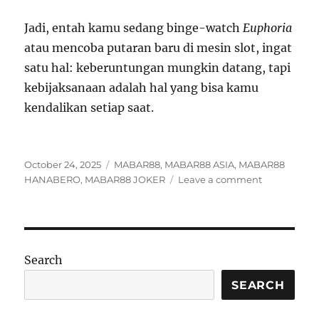
Jadi, entah kamu sedang binge-watch
Euphoria
atau mencoba putaran baru di mesin slot, ingat
satu hal: keberuntungan mungkin datang, tapi
kebijaksanaan adalah hal yang bisa kamu
kendalikan setiap saat.
Posted
Tags
October 24, 2025
MABAR88
,
MABAR88 ASIA
,
MABAR88
on
on
HANABERO
,
MABAR88 JOKER
Leave a comment
Antara
Layar,
Peluang,
dan
Hoki
Search
yang
Tak
SEARCH
Terduga