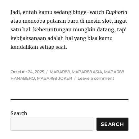
Jadi, entah kamu sedang binge-watch
Euphoria
atau mencoba putaran baru di mesin slot, ingat
satu hal: keberuntungan mungkin datang, tapi
kebijaksanaan adalah hal yang bisa kamu
kendalikan setiap saat.
Posted
Tags
October 24, 2025
MABAR88
,
MABAR88 ASIA
,
MABAR88
on
on
HANABERO
,
MABAR88 JOKER
Leave a comment
Antara
Layar,
Peluang,
dan
Hoki
Search
yang
Tak
SEARCH
Terduga