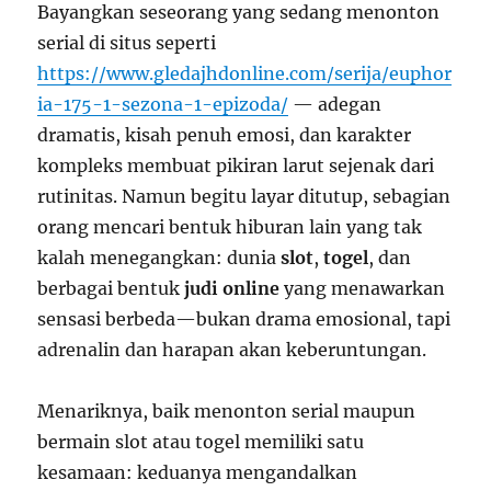
Bayangkan seseorang yang sedang menonton
serial di situs seperti
https://www.gledajhdonline.com/serija/euphor
ia-175-1-sezona-1-epizoda/
— adegan
dramatis, kisah penuh emosi, dan karakter
kompleks membuat pikiran larut sejenak dari
rutinitas. Namun begitu layar ditutup, sebagian
orang mencari bentuk hiburan lain yang tak
kalah menegangkan: dunia
slot
,
togel
, dan
berbagai bentuk
judi online
yang menawarkan
sensasi berbeda—bukan drama emosional, tapi
adrenalin dan harapan akan keberuntungan.
Menariknya, baik menonton serial maupun
bermain slot atau togel memiliki satu
kesamaan: keduanya mengandalkan