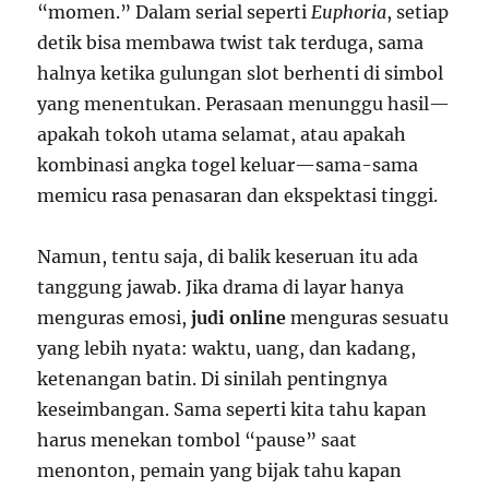
“momen.” Dalam serial seperti
Euphoria
, setiap
detik bisa membawa twist tak terduga, sama
halnya ketika gulungan slot berhenti di simbol
yang menentukan. Perasaan menunggu hasil—
apakah tokoh utama selamat, atau apakah
kombinasi angka togel keluar—sama-sama
memicu rasa penasaran dan ekspektasi tinggi.
Namun, tentu saja, di balik keseruan itu ada
tanggung jawab. Jika drama di layar hanya
menguras emosi,
judi online
menguras sesuatu
yang lebih nyata: waktu, uang, dan kadang,
ketenangan batin. Di sinilah pentingnya
keseimbangan. Sama seperti kita tahu kapan
harus menekan tombol “pause” saat
menonton, pemain yang bijak tahu kapan