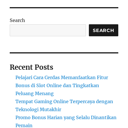
Aman
untuk
Main
Search
Lama
SEARCH
Recent Posts
Pelajari Cara Cerdas Memanfaatkan Fitur
Bonus di Slot Online dan Tingkatkan
Peluang Menang
Tempat Gaming Online Terpercaya dengan
Teknologi Mutakhir
Promo Bonus Harian yang Selalu Dinantikan
Pemain