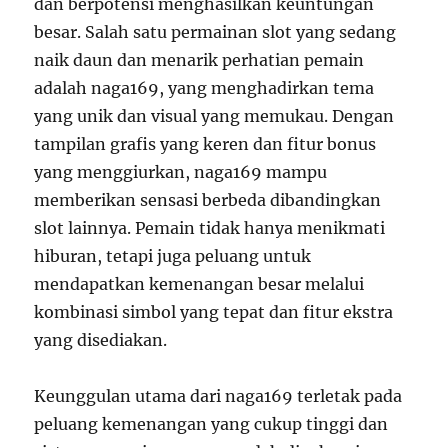
dan berpotensi menghasilkan keuntungan
besar. Salah satu permainan slot yang sedang
naik daun dan menarik perhatian pemain
adalah naga169, yang menghadirkan tema
yang unik dan visual yang memukau. Dengan
tampilan grafis yang keren dan fitur bonus
yang menggiurkan, naga169 mampu
memberikan sensasi berbeda dibandingkan
slot lainnya. Pemain tidak hanya menikmati
hiburan, tetapi juga peluang untuk
mendapatkan kemenangan besar melalui
kombinasi simbol yang tepat dan fitur ekstra
yang disediakan.
Keunggulan utama dari naga169 terletak pada
peluang kemenangan yang cukup tinggi dan