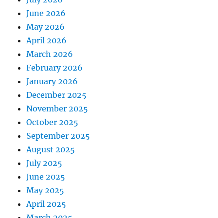
June 2026
May 2026
April 2026
March 2026
February 2026
January 2026
December 2025
November 2025
October 2025
September 2025
August 2025
July 2025
June 2025
May 2025
April 2025
March 2025