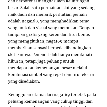
dan berpotensi menghasilkan keuntungan
besar. Salah satu permainan slot yang sedang
naik daun dan menarik perhatian pemain
adalah naga169, yang menghadirkan tema
yang unik dan visual yang memukau. Dengan
tampilan grafis yang keren dan fitur bonus
yang menggiurkan, naga169 mampu
memberikan sensasi berbeda dibandingkan
slot lainnya. Pemain tidak hanya menikmati
hiburan, tetapi juga peluang untuk
mendapatkan kemenangan besar melalui
kombinasi simbol yang tepat dan fitur ekstra
yang disediakan.
Keunggulan utama dari naga169 terletak pada
peluang kemenangan yang cukup tinggi dan