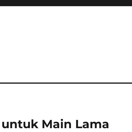
n untuk Main Lama