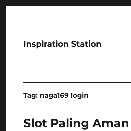
Inspiration Station
Tag:
naga169 login
Slot Paling Ama