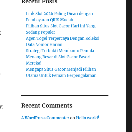
Recent Posts
Link Slot 2026 Paling Dicari dengan
Pembayaran QRIS Mudah
Pilihan Situs Slot Gacor Hari Ini Yang
g
Sedang Populer
Agen Togel Terpercaya Dengan Koleksi
Data Nomor Harian
Strategi Terbukti Membantu Pemula
Menang Besar di Slot Gacor Favorit
Mereka!
Mengapa Situs Gacor Menjadi Pilihan
n
Utama Untuk Pemain Berpengalaman
Recent Comments
ng
A WordPress Commenter
on
Hello world!