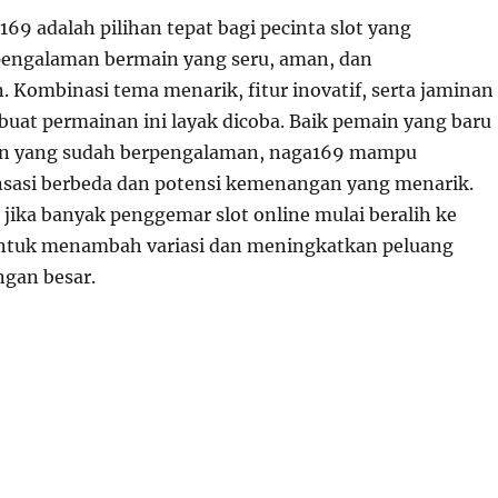
169 adalah pilihan tepat bagi pecinta slot yang
engalaman bermain yang seru, aman, dan
Kombinasi tema menarik, fitur inovatif, serta jaminan
t permainan ini layak dicoba. Baik pemain yang baru
n yang sudah berpengalaman, naga169 mampu
sasi berbeda dan potensi kemenangan yang menarik.
n jika banyak penggemar slot online mulai beralih ke
untuk menambah variasi dan meningkatkan peluang
gan besar.